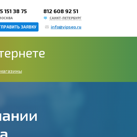
5 151 38 75
812 608 92 51
МОСКВА
САНКТ-ПЕТЕРБУРГ
info@vipseo.ru
ТПРАВИТЬ ЗАЯВКУ
тернете
магазины
пании
са