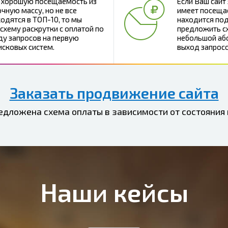
т хорошую посещаемость из
Если Ваш сайт
чную массу, но не все
имеет посеща
одятся в ТОП-10, то мы
находится под
схему раскрутки с оплатой по
предложить с
у запросов на первую
небольшой або
исковых систем.
выход запросо
Заказать продвижение сайта
едложена схема оплаты в зависимости от состояния 
Наши кейсы