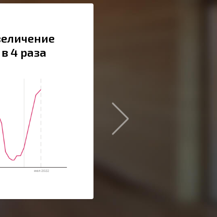
величение
в 4 раза
Сайт:
rechcruiz.ru
Тематика:
Магазин круизов
Регион:
Москва и область