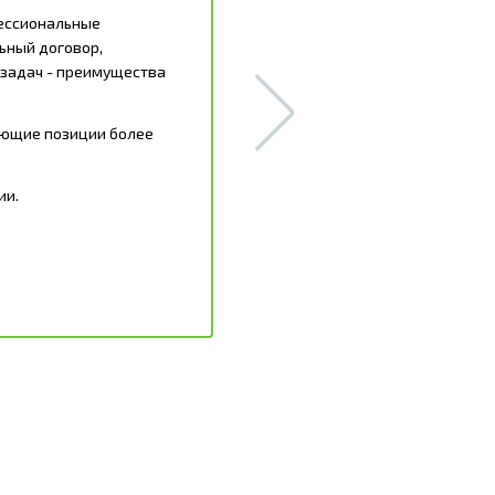
фессиональные
ьный договор,
задач - преимущества
ующие позиции более
ии.
в