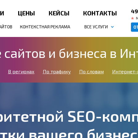
49
ИИ
ЦЕНЫ
КЕЙСЫ
КОНТАКТЫ
АЙТОВ
КОНТЕКСТНАЯ РЕКЛАМА
ВСЕ УСЛУГИ
О
сайтов и бизнеса в Ин
В регионах
По трафику
По словам
Интернет-
ритетной SEO-ком
тки вашего бизне