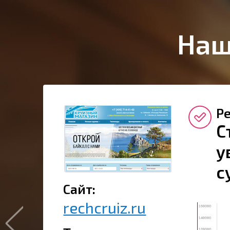
Наш
Ре
С
у
с
Сайт:
rechcruiz.ru