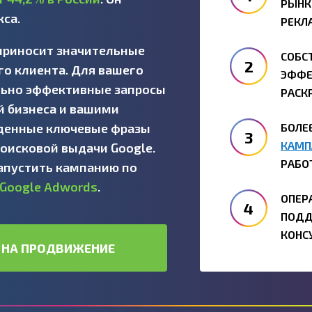
РЫНК
кса.
РЕКЛ
 приносит значительные
СОБС
го клиента. Для вашего
ЭФФЕ
льно эффективные запросы
РАСК
й бизнеса и вашими
жденные ключевые фразы
БОЛЕ
КАМП
оисковой выдачи Google.
РАБО
апустить кампанию по
Google Adwords
.
ОПЕР
ПОДД
КОНС
 НА ПРОДВИЖЕНИЕ