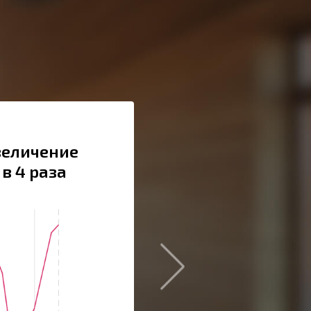
величение
в 4 раза
Сайт:
rechcruiz.ru
Тематика:
Магазин круизов
Регион:
Москва и область