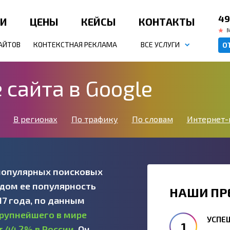
49
ИИ
ЦЕНЫ
КЕЙСЫ
КОНТАКТЫ
АЙТОВ
КОНТЕКСТНАЯ РЕКЛАМА
ВСЕ УСЛУГИ
О
сайта в Google
В регионах
По трафику
По словам
Интернет-
 популярных поисковых
одом ее популярность
НАШИ ПР
17 года, по данным
рупнейшего в мире
УСПЕ
т 44,2% в России
. Он