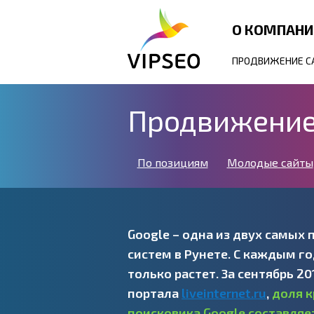
О КОМПАН
ПРОДВИЖЕНИЕ С
Продвижение 
По позициям
Молодые сайты
Google – одна из двух самых
систем в Рунете. С каждым г
только растет. За сентябрь 20
портала
liveinternet.ru
,
доля к
поисковика Google составляе