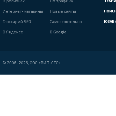
В регионах
По трафику
ТЕХН
Интернет-магазины
Новые сайты
ПОИС
Глоссарий SEO
Самостоятельно
ЮЗАБ
В Яндексе
В Google
© 2006–2026, ООО «ВИП-СЕО»