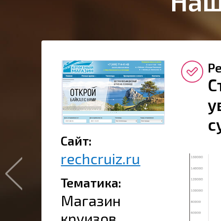
Наш
Ре
С
у
с
Сайт:
rechcruiz.ru
Тематика:
Магазин
круизов