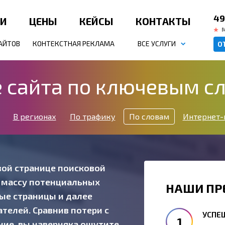
49
ИИ
ЦЕНЫ
КЕЙСЫ
КОНТАКТЫ
АЙТОВ
КОНТЕКСТНАЯ РЕКЛАМА
ВСЕ УСЛУГИ
О
 сайта по ключевым с
В регионах
По трафику
По словам
Интернет-
рвой странице поисковой
ю массу потенциальных
НАШИ ПР
рые страницы и далее
телей. Сравнив потери с
УСПЕ
ие, вы наверняка ощутите