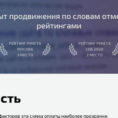
ыт продвижения по словам отм
рейтингами
РЕЙТИНГ РУНЕТА
РЕЙТИНГ РУНЕТА
МОСКВА
СПБ 2020
3 МЕСТО
2 МЕСТО
сть
 факторов эта схема оплаты наиболее прозрачна: