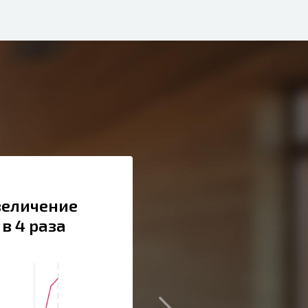
величение
в 4 раза
Сайт:
rechcruiz.ru
Тематика:
Магазин круизов