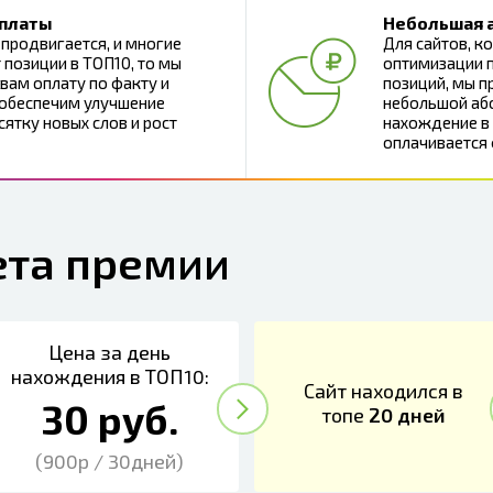
 платы
Небольшая 
 продвигается, и многие
Для сайтов, 
 позиции в ТОП10, то мы
оптимизации п
вам оплату по факту и
позиций, мы п
 обеспечим улучшение
небольшой або
сятку новых слов и рост
нахождение в 
оплачивается
ета премии
Цена за день
нахождения в ТОП10:
Сайт находился в
30 руб.
топе
20 дней
(900р / 30дней)