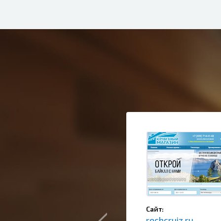
Сайт:
rechcruiz.ru