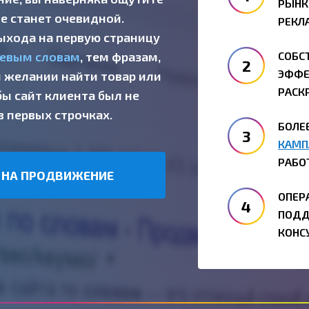
РЫНК
е станет очевидной.
РЕКЛ
ыхода на первую страницу
чевым словам
, тем фразам,
СОБС
ЭФФЕ
и желании найти товар или
РАСК
бы сайт клиента был не
в первых строчках.
БОЛЕ
КАМП
РАБО
 НА ПРОДВИЖЕНИЕ
ОПЕР
ПОДД
КОНС