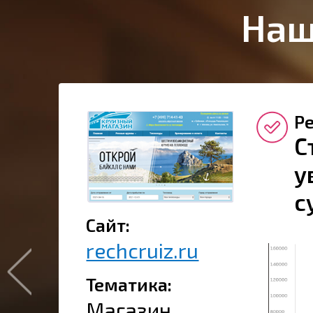
Наш
Ре
С
у
с
Сайт:
rechcruiz.ru
Тематика:
Магазин