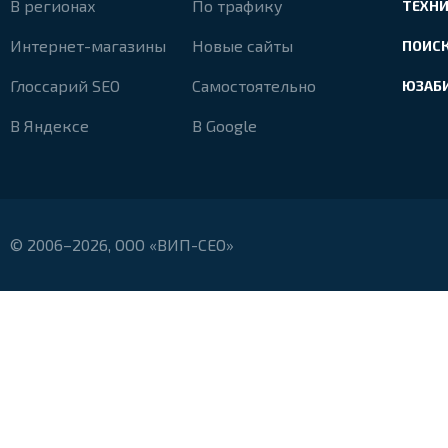
В регионах
По трафику
ТЕХН
Интернет-магазины
Новые сайты
ПОИС
Глоссарий SEO
Самостоятельно
ЮЗАБ
В Яндексе
В Google
© 2006–2026, ООО «ВИП-СЕО»