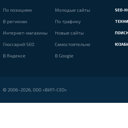
По позициям
Молодые сайты
SEO-
В регионах
По трафику
ТЕХН
Интернет-магазины
Новые сайты
ПОИС
Глоссарий SEO
Самостоятельно
ЮЗАБ
В Яндексе
В Google
© 2006–2026, ООО «ВИП-СЕО»