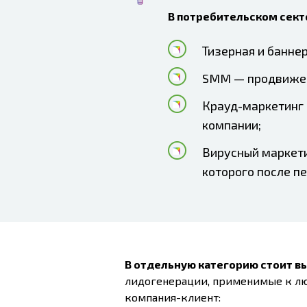
В потребительском сект
Тизерная и банне
SMM — продвижени
Крауд-маркетинг 
компании;
Вирусный маркети
которого после п
В отдельную категорию стоит 
лидогенерации, применимые к л
компания-клиент: