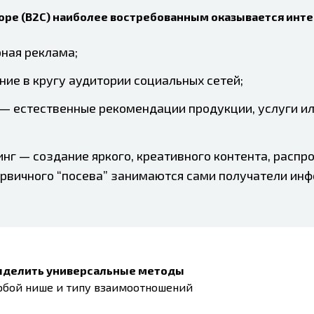
оре (B2C) наиболее востребованным оказывается инт
рная реклама;
е в кругу аудитории социальных сетей;
— естественные рекомендации продукции, услуги и
нг — создание яркого, креативного контента, расп
ервичного “посева” занимаются сами получатели ин
выделить универсальные методы
юбой нише и типу взаимоотношений