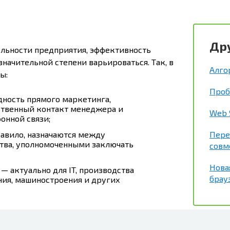
Др
ельности предприятия, эффективность
начительной степени варьироваться. Так, в
Алго
ы:
Проб
дность прямого маркетинга,
твенный контакт менеджера и
Web S
онной связи;
равило, назначаются между
Пере
тва, уполномоченными заключать
совм
Нова
— актуально для IT, производства
брау
ия, машиностроения и других