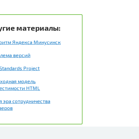
угие материалы:
ритм Яндекса Минусинск
лема версий
tandards Project
ходная модель
естимости HTML
я эра сотрудничества
зеров